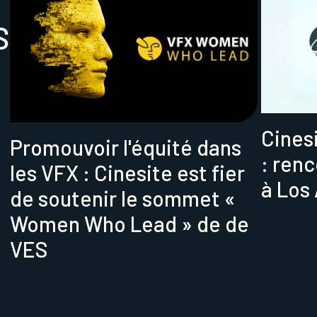
S
Cines
Promouvoir l'équité dans
: ren
les VFX : Cinesite est fier
à Los
de soutenir le sommet «
Women Who Lead » de de
VES