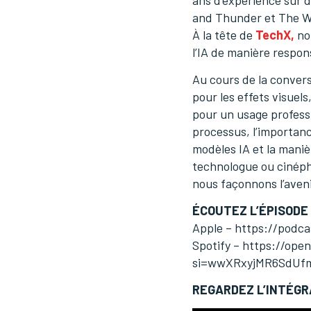
ans d’expérience sur 
and Thunder et The Wi
À la tête de
TechX,
not
l’IA de manière respon
Au cours de la conversa
pour les effets visuel
pour un usage professi
processus, l’importanc
modèles IA et la mani
technologue ou cinéph
nous façonnons l’aven
ÉCOUTEZ L’ÉPISODE 
Apple – https://podc
Spotify – https://op
si=wwXRxyjMR6SdUfm
REGARDEZ L’INTÉGR