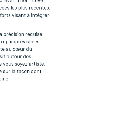
orever, Thor : Love
ées les plus récentes.
forts visant à intégrer
la précision requise
trop imprévisibles
este au cœur du
sif autour des
 vous soyez artiste,
 sur la façon dont
aine.