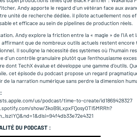
des superproductions telles que Black Panther : Wakanda F
tcher, Andy apporte le regard d’un vétéran face aux avanc
re unité de recherche dédiée, il pilote actuellement nos ef
sable et efficace au sein de pipelines de production réels.
tion, Andy explore la friction entre la « magie » de l’IA et 
s, affirmant que de nombreux outils actuels restent encore 
onnel. Il souligne la nécessité des systèmes où l’humain r
e d’un contrôle granulaire plutôt que l’enthousiasme exces
ère dont TechX évalue et développe une gamme d’outils. Que
ile, cet épisode du podcast propose un regard pragmatique
ir de la narration numérique sans perdre la dimension hum
:
asts.apple.com/us/podcast/time-to-create/id1869428327
en.spotify.com/show/3koB9LxpxFQosyOTI5MRRh?
_lszIYQ&nd=1&dlsi=94f4db33e72e4321
ALITÉ DU PODCAST :