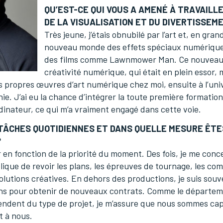
QU’EST-CE QUI VOUS A AMENÉ À TRAVAILLE
DE LA VISUALISATION ET DU DIVERTISSEM
Très jeune, j’étais obnubilé par l’art et, en gran
nouveau monde des effets spéciaux numérique
des films comme Lawnmower Man. Ce nouveau
créativité numérique, qui était en plein essor, m’
propres œuvres d’art numérique chez moi, ensuite à l’univ
ie. J’ai eu la chance d’intégrer la toute première formati
rdinateur, ce qui m’a vraiment engagé dans cette voie.
TÂCHES QUOTIDIENNES ET DANS QUELLE MESURE ÊTE
?
 en fonction de la priorité du moment. Des fois, je me conc
lique de revoir les plans, les épreuves de tournage, les co
solutions créatives. En dehors des productions, je suis souv
ons pour obtenir de nouveaux contrats. Comme le départeme
pendent du type de projet, je m’assure que nous sommes cap
t à nous.