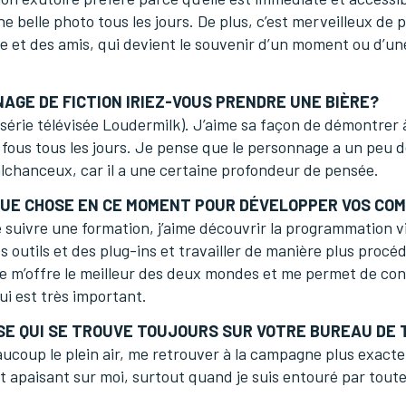
e belle photo tous les jours. De plus, c’est merveilleux de
lle et des amis, qui devient le souvenir d’un moment ou d’u
AGE DE FICTION IRIEZ-VOUS PRENDRE UNE BIÈRE?
série télévisée Loudermilk). J’aime sa façon de démontrer à
ous tous les jours. Je pense que le personnage a un peu de
lchanceux, car il a une certaine profondeur de pensée.
QUE CHOSE EN CE MOMENT POUR DÉVELOPPER VOS CO
e suivre une formation, j’aime découvrir la programmation vi
s outils et des plug-ins et travailler de manière plus procé
e m’offre le meilleur des deux mondes et me permet de co
ui est très important.
SE QUI SE TROUVE TOUJOURS SUR VOTRE BUREAU DE 
aucoup le plein air, me retrouver à la campagne plus exact
et apaisant sur moi, surtout quand je suis entouré par tout