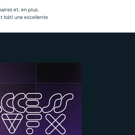
aires et, en plus,
st bâti une excellente