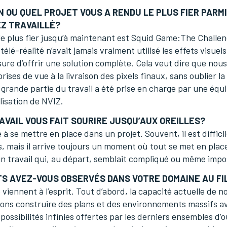
N OU QUEL PROJET VOUS A RENDU LE PLUS FIER PARM
Z TRAVAILLÉ?
le plus fier jusqu’à maintenant est Squid Game:The Challen
 télé-réalité n’avait jamais vraiment utilisé les effets visu
re d’offrir une solution complète. Cela veut dire que nou
rises de vue à la livraison des pixels finaux, sans oublier la 
 grande partie du travail a été prise en charge par une équi
isation de NVIZ.
AVAIL VOUS FAIT SOURIRE JUSQU’AUX OREILLES?
se mettre en place dans un projet. Souvent, il est diffici
ls, mais il arrive toujours un moment où tout se met en plac
n travail qui, au départ, semblait compliqué ou même impos
 AVEZ-VOUS OBSERVÉS DANS VOTRE DOMAINE AU FI
ennent à l’esprit. Tout d’abord, la capacité actuelle de nos
ns construire des plans et des environnements massifs a
s possibilités infinies offertes par les derniers ensembles d’