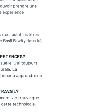
 pouvoir prendre une
ne expérience
 quel point les êtres
 Basil Fawlty dans lui,
MPÉTENCES?
suelle. J’ai toujours
durale. La
ntinuer à apprendre de
TRAVAIL?
ement. Je trouve que
e cette technologie.