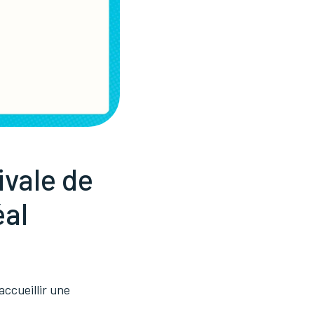
ivale de
éal
accueillir une