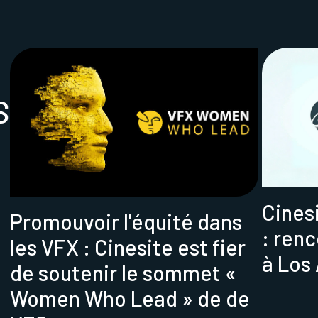
S
Cines
Promouvoir l'équité dans
: ren
les VFX : Cinesite est fier
à Los
de soutenir le sommet «
Women Who Lead » de de