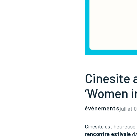
Cinesite 
‘Women in
événements
juillet 
Cinesite est heureuse 
rencontre estivale
da