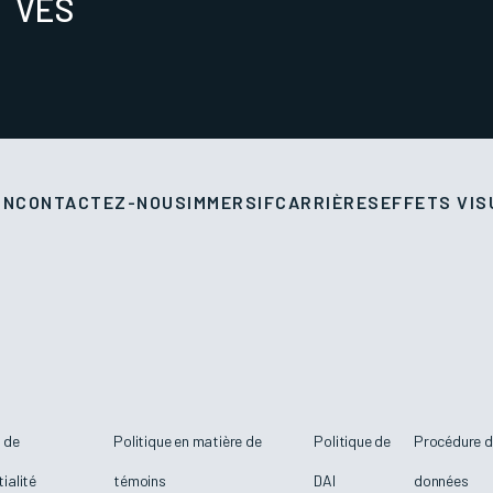
VES
ON
CONTACTEZ-NOUS
IMMERSIF
CARRIÈRES
EFFETS VIS
e de
Politique en matière de
Politique de
Procédure de
ialité
témoins
DAI
données