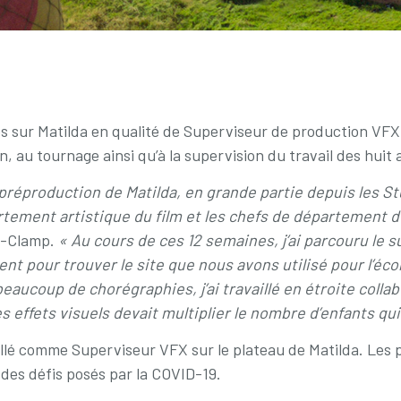
s sur Matilda en qualité de Superviseur de production VFX. I
ion, au tournage ainsi qu’à la supervision du travail des hui
a préproduction de Matilda, en grande partie depuis les S
rtement artistique du film et les chefs de département de 
ey-Clamp.
« Au cours de ces 12 semaines, j’ai parcouru le s
t pour trouver le site que nous avons utilisé pour l’éc
beaucoup de chorégraphies, j’ai travaillé en étroite coll
s effets visuels devait multiplier le nombre d’enfants qui
llé comme Superviseur VFX sur le plateau de Matilda. Les pr
 des défis posés par la COVID-19.