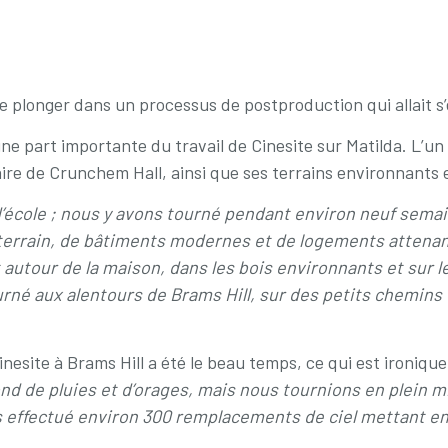
se plonger dans un processus de postproduction qui allait s
ne part importante du travail de Cinesite sur Matilda. L’u
imaire de Crunchem Hall, ainsi que ses terrains environnants
e d’école ; nous y avons tourné pendant environ neuf sema
terrain, de bâtiments modernes et de logements attenant
 autour de la maison, dans les bois environnants et sur l
né aux alentours de Brams Hill, sur des petits chemins 
Cinesite à Brams Hill a été le beau temps, ce qui est ironiq
d de pluies et d’orages, mais nous tournions en plein mil
s effectué environ 300 remplacements de ciel mettant en 