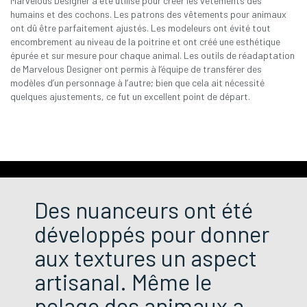
Marvelous Designer a été utilisé pour créer les vêtements des
humains et des cochons. Les patrons des vêtements pour animaux
ont dû être parfaitement ajustés. Les modeleurs ont évité tout
encombrement au niveau de la poitrine et ont créé une esthétique
épurée et sur mesure pour chaque animal. Les outils de réadaptation
de Marvelous Designer ont permis à l’équipe de transférer des
modèles d’un personnage à l’autre; bien que cela ait nécessité
quelques ajustements, ce fut un excellent point de départ.
Des nuanceurs ont été
développés pour donner
aux textures un aspect
artisanal. Même le
pelage des animaux a