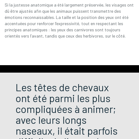
Si la justesse anatomique a été largement préservée, les visages ont
dû être ajustés afin que les animaux puissent transmettre des
émotions reconnaissables. La taille et la position des yeux ont été
accentuées pour renforcer l’expressivité, tout en respectant les
principes anatomiques : les yeux des carnivores sont toujours
orientés vers l’avant, tandis que ceux des herbivores, sur le côté.
Les têtes de chevaux
ont été parmi les plus
compliquées à animer;
avec leurs longs
naseaux, il était parfois