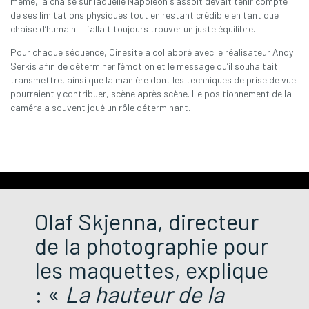
même, la chaise sur laquelle Napoléon s’assoit devait tenir compte
de ses limitations physiques tout en restant crédible en tant que
chaise d’humain. Il fallait toujours trouver un juste équilibre.
Pour chaque séquence, Cinesite a collaboré avec le réalisateur Andy
Serkis afin de déterminer l’émotion et le message qu’il souhaitait
transmettre, ainsi que la manière dont les techniques de prise de vue
pourraient y contribuer, scène après scène. Le positionnement de la
caméra a souvent joué un rôle déterminant.
Olaf Skjenna, directeur
de la photographie pour
les maquettes, explique
: «
La hauteur de la