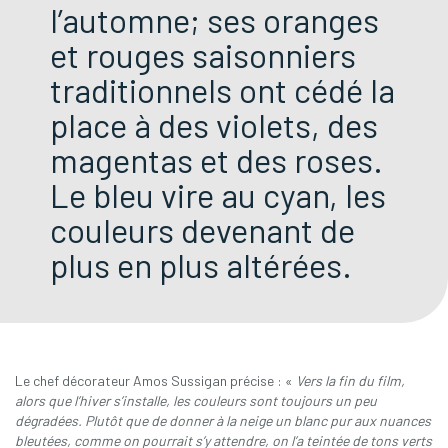
l’automne; ses oranges
et rouges saisonniers
traditionnels ont cédé la
place à des violets, des
magentas et des roses.
Le bleu vire au cyan, les
couleurs devenant de
plus en plus altérées.
Le chef décorateur Amos Sussigan précise : «
Vers la fin du film,
alors que l’hiver s’installe, les couleurs sont toujours un peu
dégradées. Plutôt que de donner à la neige un blanc pur aux nuances
bleutées, comme on pourrait s’y attendre, on l’a teintée de tons verts